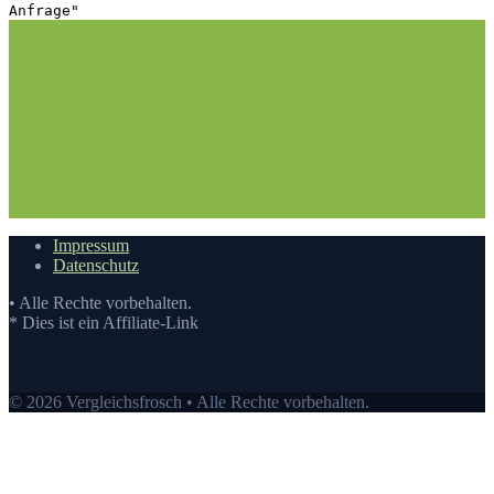
Anfrage"
1. Die richtige Vorgehensweise bei dem Kauf hier auf
Vergleichsfrosch
1.1. Hilfestellung
1.2. Der Wissensstand
2.
Nehmen Sie sich die Zeit: Muffins Deko Bowling Test
3. Die
Vergleichstabelle zu Muffins Deko Bowling Test
3.1.
Vergleichstabelle
3.2. Die Vergleichstabellen
4. Die Bewertung
auf Vergleichsfrosch
5. Die Auswahl an Muffins Deko Bowling Test
auf Vergleichsfrosch
5.1. Top10: Muffins Deko Bowling
kaufen
5.2. Eigenschaften eines Muffins Deko Bowling
6. Der
beste Preis auf Vergleichsfrosch
6.1. Preis-Leistungs-
Verhältnis
6.2. Guten Einkauf tätigen
7.
Video
Impressum
Datenschutz
• Alle Rechte vorbehalten.
* Dies ist ein Affiliate-Link
© 2026 Vergleichsfrosch • Alle Rechte vorbehalten.