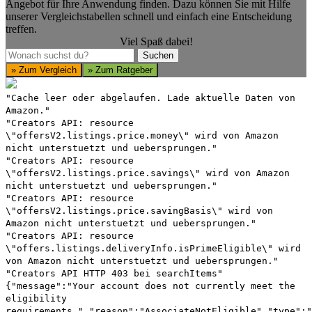
Angebot für Ihre Anwendung finden. Dazu können Sie mit Hilfe
unserer Vergleichstabellen schnell und einfach eine Entscheidung
treffen.
Viel Spaß dabei!
Suchen
Suchen
» Zum Vergleich
» Zum Ratgeber
"Cache leer oder abgelaufen. Lade aktuelle Daten von
Amazon."
"Creators API: resource
\"offersV2.listings.price.money\" wird von Amazon
nicht unterstuetzt und uebersprungen."
"Creators API: resource
\"offersV2.listings.price.savings\" wird von Amazon
nicht unterstuetzt und uebersprungen."
"Creators API: resource
\"offersV2.listings.price.savingBasis\" wird von
Amazon nicht unterstuetzt und uebersprungen."
"Creators API: resource
\"offers.listings.deliveryInfo.isPrimeEligible\" wird
von Amazon nicht unterstuetzt und uebersprungen."
"Creators API HTTP 403 bei searchItems"
{"message":"Your account does not currently meet the
eligibility
requirements.","reason":"AssociateNotEligible","type":"