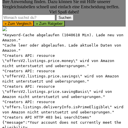
Ihre Anwendung finden. Dazu können Sie mit Hilfe unserer
Vergleichstabellen schnell und einfach eine Entscheidung treffen.
Viel Spaß dabei!
Suchen
Suchen
» Zum Vergleich
» Zum Ratgeber
"Keyword-Cache abgelaufen (1040618 Min). Lade neu von
Amazon."
"Cache leer oder abgelaufen. Lade aktuelle Daten von
Amazon."
"Creators API: resource
\"offersV2.listings.price.money\" wird von Amazon
nicht unterstuetzt und uebersprungen."
"Creators API: resource
\"offersV2.listings.price.savings\" wird von Amazon
nicht unterstuetzt und uebersprungen."
"Creators API: resource
\"offersV2.listings.price.savingBasis\" wird von
Amazon nicht unterstuetzt und uebersprungen."
"Creators API: resource
\"offers.listings.deliveryInfo.isPrimeEligible\" wird
von Amazon nicht unterstuetzt und uebersprungen."
"Creators API HTTP 403 bei searchItems"
{"message":"Your account does not currently meet the
eligibility