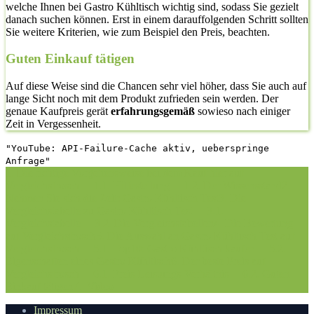
welche Ihnen bei Gastro Kühltisch wichtig sind, sodass Sie gezielt
danach suchen können. Erst in einem darauffolgenden Schritt sollten
Sie weitere Kriterien, wie zum Beispiel den Preis, beachten.
Guten Einkauf tätigen
Auf diese Weise sind die Chancen sehr viel höher, dass Sie auch auf
lange Sicht noch mit dem Produkt zufrieden sein werden. Der
genaue Kaufpreis gerät
erfahrungsgemäß
sowieso nach einiger
Zeit in Vergessenheit.
"YouTube: API-Failure-Cache aktiv, ueberspringe
Anfrage"
1. Die richtige Vorgehensweise bei dem Kauf hier auf
Vergleichsfrosch
1.1. Hilfestellung
1.2. Der Wissensstand
2.
Nehmen Sie sich die Zeit: Gastro Kühltisch Test
3. Die
Vergleichstabelle zu Gastro Kühltisch Test
3.1.
Vergleichstabelle
3.2. Die Vergleichstabellen
4. Die Bewertung
auf Vergleichsfrosch
5. Die Auswahl an Gastro Kühltisch Test auf
Vergleichsfrosch
5.1. Top10: Gastro Kühltisch kaufen
5.2.
Eigenschaften eines Gastro Kühltisch
6. Der beste Preis auf
Vergleichsfrosch
6.1. Preis-Leistungs-Verhältnis
6.2. Guten
Einkauf tätigen
7.
Video
Impressum