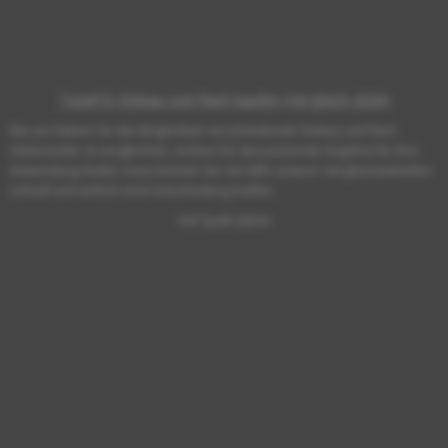
Top#10: Einbau Led Flach kaufen (Vergleich 2026)
Bei uns haben Sie die Möglichkeit verschiedenste Einbau Led Flach
miteinander zu vergleichen, sodass Sie das passende Angebot für Ihre
Anwendung finden. Dazu können Sie mit Hilfe unserer Vergleichstabellen
schnell und einfach eine Entscheidung treffen.
Viel Spaß dabei!