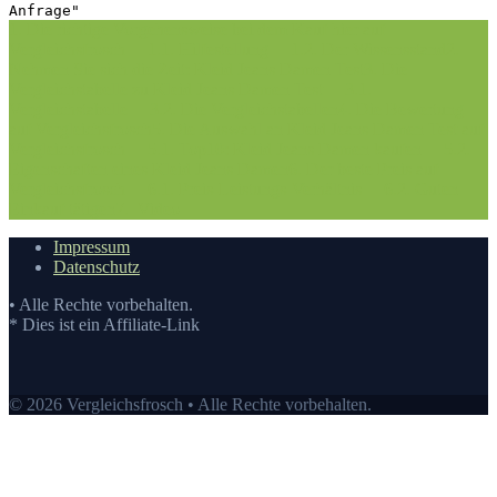
Anfrage"
1. Die richtige Vorgehensweise bei dem Kauf hier auf
Vergleichsfrosch
1.1. Hilfestellung
1.2. Der Wissensstand
2.
Nehmen Sie sich die Zeit: Kleid Jeans Damen Test
3. Die
Vergleichstabelle zu Kleid Jeans Damen Test
3.1.
Vergleichstabelle
3.2. Die Vergleichstabellen
4. Die Bewertung
auf Vergleichsfrosch
5. Die Auswahl an Kleid Jeans Damen Test auf
Vergleichsfrosch
5.1. Top10: Kleid Jeans Damen kaufen
5.2.
Eigenschaften eines Kleid Jeans Damen
6. Der beste Preis auf
Vergleichsfrosch
6.1. Preis-Leistungs-Verhältnis
6.2. Guten
Einkauf tätigen
7.
Video
Impressum
Datenschutz
• Alle Rechte vorbehalten.
* Dies ist ein Affiliate-Link
© 2026 Vergleichsfrosch • Alle Rechte vorbehalten.