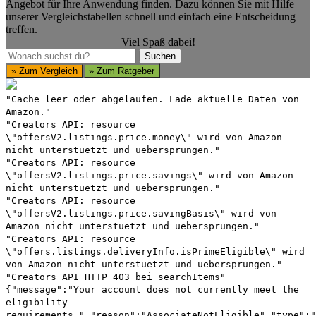
Angebot für Ihre Anwendung finden. Dazu können Sie mit Hilfe
unserer Vergleichstabellen schnell und einfach eine Entscheidung
treffen.
Viel Spaß dabei!
Suchen
Suchen
» Zum Vergleich
» Zum Ratgeber
"Cache leer oder abgelaufen. Lade aktuelle Daten von
Amazon."
"Creators API: resource
\"offersV2.listings.price.money\" wird von Amazon
nicht unterstuetzt und uebersprungen."
"Creators API: resource
\"offersV2.listings.price.savings\" wird von Amazon
nicht unterstuetzt und uebersprungen."
"Creators API: resource
\"offersV2.listings.price.savingBasis\" wird von
Amazon nicht unterstuetzt und uebersprungen."
"Creators API: resource
\"offers.listings.deliveryInfo.isPrimeEligible\" wird
von Amazon nicht unterstuetzt und uebersprungen."
"Creators API HTTP 403 bei searchItems"
{"message":"Your account does not currently meet the
eligibility
requirements.","reason":"AssociateNotEligible","type":"