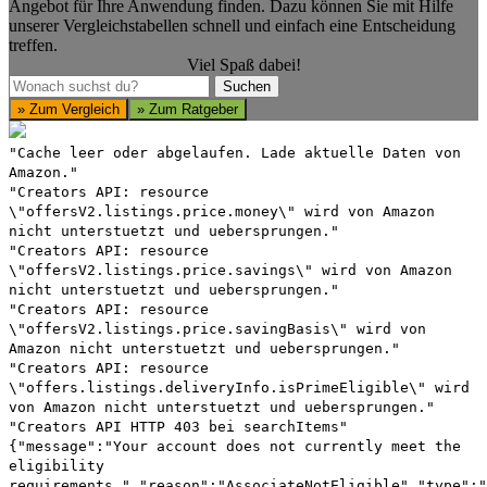
Angebot für Ihre Anwendung finden. Dazu können Sie mit Hilfe
unserer Vergleichstabellen schnell und einfach eine Entscheidung
treffen.
Viel Spaß dabei!
Suchen
Suchen
» Zum Vergleich
» Zum Ratgeber
"Cache leer oder abgelaufen. Lade aktuelle Daten von
Amazon."
"Creators API: resource
\"offersV2.listings.price.money\" wird von Amazon
nicht unterstuetzt und uebersprungen."
"Creators API: resource
\"offersV2.listings.price.savings\" wird von Amazon
nicht unterstuetzt und uebersprungen."
"Creators API: resource
\"offersV2.listings.price.savingBasis\" wird von
Amazon nicht unterstuetzt und uebersprungen."
"Creators API: resource
\"offers.listings.deliveryInfo.isPrimeEligible\" wird
von Amazon nicht unterstuetzt und uebersprungen."
"Creators API HTTP 403 bei searchItems"
{"message":"Your account does not currently meet the
eligibility
requirements.","reason":"AssociateNotEligible","type":"