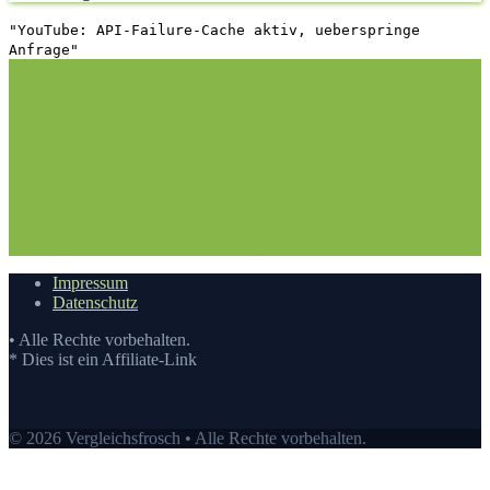
"YouTube: API-Failure-Cache aktiv, ueberspringe
Anfrage"
1. Die richtige Vorgehensweise bei dem Kauf hier auf
Vergleichsfrosch
1.1. Hilfestellung
1.2. Der Wissensstand
2.
Nehmen Sie sich die Zeit: Jogginghose Damen Floral Test
3. Die
Vergleichstabelle zu Jogginghose Damen Floral Test
3.1.
Vergleichstabelle
3.2. Die Vergleichstabellen
4. Die Bewertung
auf Vergleichsfrosch
5. Die Auswahl an Jogginghose Damen Floral
Test auf Vergleichsfrosch
5.1. Top10: Jogginghose Damen Floral
kaufen
5.2. Eigenschaften eines Jogginghose Damen Floral
6. Der
beste Preis auf Vergleichsfrosch
6.1. Preis-Leistungs-
Verhältnis
6.2. Guten Einkauf tätigen
7.
Video
Impressum
Datenschutz
• Alle Rechte vorbehalten.
* Dies ist ein Affiliate-Link
© 2026 Vergleichsfrosch • Alle Rechte vorbehalten.