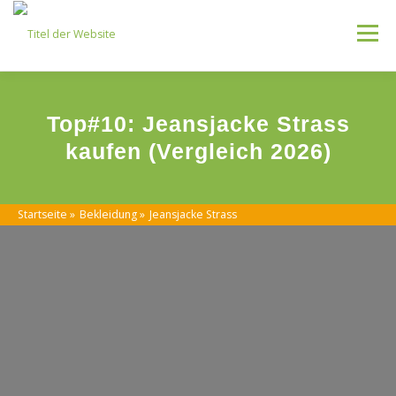
Skip
to
Menu
content
Kategorien
Top#10: Jeansjacke Strass
kaufen (Vergleich 2026)
Startseite
»
Bekleidung
»
Jeansjacke Strass