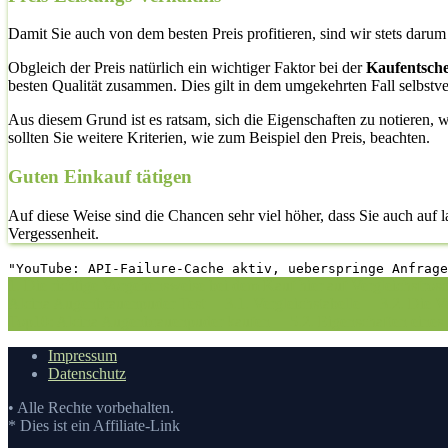
Damit Sie auch von dem besten Preis profitieren, sind wir stets daru
Obgleich der Preis natürlich ein wichtiger Faktor bei der
Kaufentsch
besten Qualität zusammen. Dies gilt in dem umgekehrten Fall selbstve
Aus diesem Grund ist es ratsam, sich die Eigenschaften zu notieren, 
sollten Sie weitere Kriterien, wie zum Beispiel den Preis, beachten.
Guten Einkauf tätigen
Auf diese Weise sind die Chancen sehr viel höher, dass Sie auch auf
Vergessenheit.
"YouTube: API-Failure-Cache aktiv, ueberspringe Anfrage
1. Die richtige Vorgehensweise bei dem Kauf hier auf Vergleichsfros
Alcina Augenbrauenpuder Test
3.1. Vergleichstabelle
3.2. Die V
Top10: Alcina Augenbrauenpuder kaufen
5.2. Eigenschaften eine
Impressum
Datenschutz
• Alle Rechte vorbehalten.
* Dies ist ein Affiliate-Link