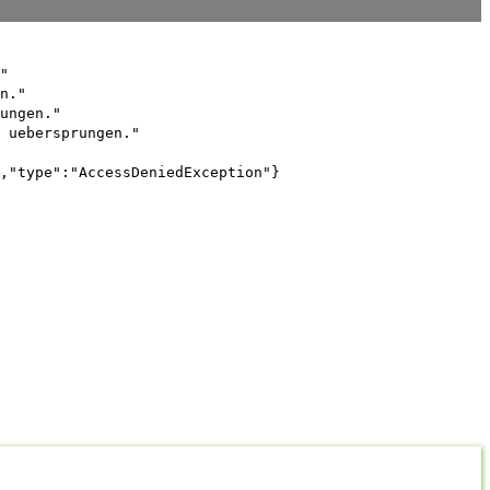
"
n."
ungen."
 uebersprungen."
,"type":"AccessDeniedException"}