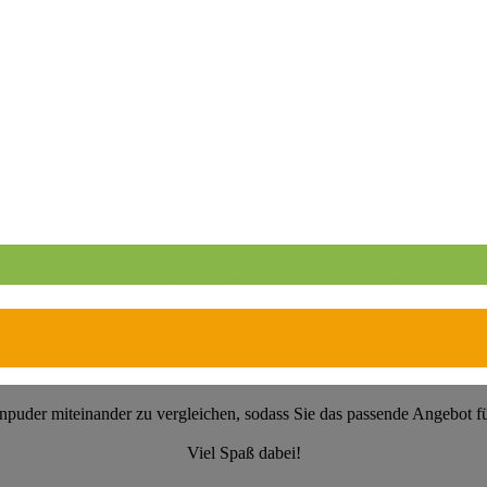
er kaufen (Vergleich 2026)
npuder miteinander zu vergleichen, sodass Sie das passende Angebot f
Viel Spaß dabei!