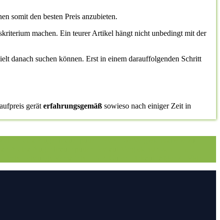
en somit den besten Preis anzubieten.
gskriterium machen. Ein teurer Artikel hängt nicht unbedingt mit der
ielt danach suchen können. Erst in einem darauffolgenden Schritt
aufpreis gerät
erfahrungsgemäß
sowieso nach einiger Zeit in
 Zeit: Alcina Augenbrauenpuder Test
3. Die Vergleichstabelle zu
 an Alcina Augenbrauenpuder Test auf Vergleichsfrosch
5.1.
. Preis-Leistungs-Verhältnis
6.2. Guten Einkauf tätigen
7.
Video