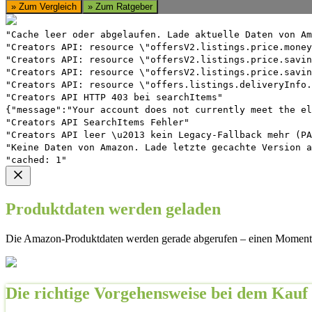
» Zum Vergleich
» Zum Ratgeber
"Cache leer oder abgelaufen. Lade aktuelle Daten von Am
"Creators API: resource \"offersV2.listings.price.money
"Creators API: resource \"offersV2.listings.price.savin
"Creators API: resource \"offersV2.listings.price.savin
"Creators API: resource \"offers.listings.deliveryInfo.
"Creators API HTTP 403 bei searchItems"
{"message":"Your account does not currently meet the el
"Creators API SearchItems Fehler"
"Creators API leer \u2013 kein Legacy-Fallback mehr (PA
"Keine Daten von Amazon. Lade letzte gecachte Version a
"cached: 1"
Produktdaten werden geladen
Die Amazon-Produktdaten werden gerade abgerufen – einen Moment 
Die richtige Vorgehensweise bei dem Kauf 