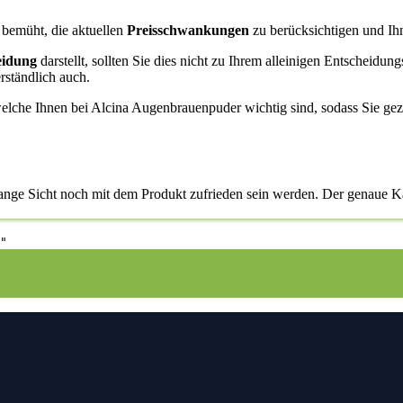
m bemüht, die aktuellen
Preisschwankungen
zu berücksichtigen und Ihn
eidung
darstellt, sollten Sie dies nicht zu Ihrem alleinigen Entscheidun
rständlich auch.
welche Ihnen bei Alcina Augenbrauenpuder wichtig sind, sodass Sie gez
 lange Sicht noch mit dem Produkt zufrieden sein werden. Der genaue K
"
ch
1.1. Hilfestellung
1.2. Der Wissensstand
2. Nehmen Sie sich die
ergleichstabellen
4. Die Bewertung auf Vergleichsfrosch
5. Die Auswahl
s Alcina Augenbrauenpuder
6. Der beste Preis auf Vergleichsfrosch
6.1