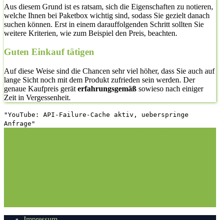
Aus diesem Grund ist es ratsam, sich die Eigenschaften zu notieren,
welche Ihnen bei Paketbox wichtig sind, sodass Sie gezielt danach
suchen können. Erst in einem darauffolgenden Schritt sollten Sie
weitere Kriterien, wie zum Beispiel den Preis, beachten.
Guten Einkauf tätigen
Auf diese Weise sind die Chancen sehr viel höher, dass Sie auch auf
lange Sicht noch mit dem Produkt zufrieden sein werden. Der
genaue Kaufpreis gerät
erfahrungsgemäß
sowieso nach einiger
Zeit in Vergessenheit.
"YouTube: API-Failure-Cache aktiv, ueberspringe
Anfrage"
1. Die richtige Vorgehensweise bei dem Kauf hier auf
Vergleichsfrosch
1.1. Hilfestellung
1.2. Der Wissensstand
2.
Nehmen Sie sich die Zeit: Paketbox Test
3. Die Vergleichstabelle zu
Paketbox Test
3.1. Vergleichstabelle
3.2. Die
Vergleichstabellen
4. Die Bewertung auf Vergleichsfrosch
5. Die
Auswahl an Paketbox Test auf Vergleichsfrosch
5.1. Top10:
Paketbox kaufen
5.2. Eigenschaften eines Paketbox
6. Der beste
Preis auf Vergleichsfrosch
6.1. Preis-Leistungs-Verhältnis
6.2.
Guten Einkauf tätigen
7.
Video
Impressum