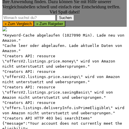
Ihre Anwendung finden. Dazu können Sie mit Hilfe unserer
Vergleichstabellen schnell und einfach eine Entscheidung treffen.
Viel Spaß dabei!
Suchen
Suchen
» Zum Vergleich
» Zum Ratgeber
"Keyword-Cache abgelaufen (1027090 Min). Lade neu von
Amazon."
"Cache leer oder abgelaufen. Lade aktuelle Daten von
Amazon."
"Creators API: resource
\"offersV2.listings.price.money\" wird von Amazon
nicht unterstuetzt und uebersprungen."
"Creators API: resource
\"offersV2.listings.price.savings\" wird von Amazon
nicht unterstuetzt und uebersprungen."
"Creators API: resource
\"offersV2.listings.price.savingBasis\" wird von
Amazon nicht unterstuetzt und uebersprungen."
"Creators API: resource
\"offers.listings.deliveryInfo.isPrimeEligible\" wird
von Amazon nicht unterstuetzt und uebersprungen."
"Creators API HTTP 403 bei searchItems"
{"message":"Your account does not currently meet the
eligibility