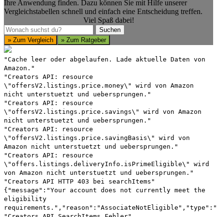
Ihre Anwendung finden. Dazu können Sie mit Hilfe unserer
Vergleichstabellen schnell und einfach eine Entscheidung treffen.
Viel Spaß dabei!
Suchen
Suchen
» Zum Vergleich
» Zum Ratgeber
"Cache leer oder abgelaufen. Lade aktuelle Daten von
Amazon."
"Creators API: resource
\"offersV2.listings.price.money\" wird von Amazon
nicht unterstuetzt und uebersprungen."
"Creators API: resource
\"offersV2.listings.price.savings\" wird von Amazon
nicht unterstuetzt und uebersprungen."
"Creators API: resource
\"offersV2.listings.price.savingBasis\" wird von
Amazon nicht unterstuetzt und uebersprungen."
"Creators API: resource
\"offers.listings.deliveryInfo.isPrimeEligible\" wird
von Amazon nicht unterstuetzt und uebersprungen."
"Creators API HTTP 403 bei searchItems"
{"message":"Your account does not currently meet the
eligibility
requirements.","reason":"AssociateNotEligible","type":"
"Creators API SearchItems Fehler"