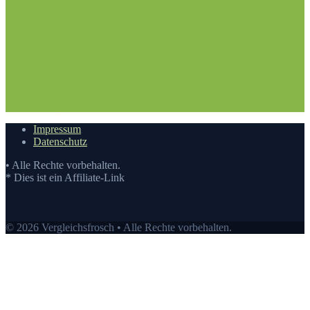
Vergleichsfrosch
1.1. Hilfestellung
1.2. Der Wissensstand
2.
Nehmen Sie sich die Zeit: Osb Platten64466 Test
3. Die
Vergleichstabelle zu Osb Platten64466 Test
3.1.
Vergleichstabelle
3.2. Die Vergleichstabellen
4. Die Bewertung
auf Vergleichsfrosch
5. Die Auswahl an Osb Platten64466 Test auf
Vergleichsfrosch
5.1. Top10: Osb Platten64466 kaufen
5.2.
Eigenschaften eines Osb Platten64466
6. Der beste Preis auf
Vergleichsfrosch
6.1. Preis-Leistungs-Verhältnis
6.2. Guten
Einkauf tätigen
7.
Video
Impressum
Datenschutz
• Alle Rechte vorbehalten.
* Dies ist ein Affiliate-Link
© 2026 Vergleichsfrosch • Alle Rechte vorbehalten.