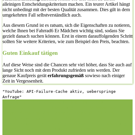
alleinigen Entscheidungskriterium machen. Ein teurer Artikel hängt
nicht unbedingt mit der besten Qualität zusammen. Dies gilt in dem
umgekehrten Fall selbstverständlich auch.
Aus diesem Grund ist es ratsam, sich die Eigenschaften zu notieren,
welche Ihnen bei Fahrrad6 Er Mädchen wichtig sind, sodass Sie
gezielt danach suchen können. Erst in einem darauffolgenden Schritt
sollten Sie weitere Kriterien, wie zum Beispiel den Preis, beachten.
Guten Einkauf tätigen
Auf diese Weise sind die Chancen sehr viel höher, dass Sie auch auf
lange Sicht noch mit dem Produkt zufrieden sein werden. Der
genaue Kaufpreis gerät
erfahrungsgemäß
sowieso nach einiger
Zeit in Vergessenheit.
"YouTube: API-Failure-Cache aktiv, ueberspringe
Anfrage"
1. Die richtige Vorgehensweise bei dem Kauf hier auf
Vergleichsfrosch
1.1. Hilfestellung
1.2. Der Wissensstand
2.
Nehmen Sie sich die Zeit: Fahrrad6 Er Mädchen Test
3. Die
Vergleichstabelle zu Fahrrad6 Er Mädchen Test
3.1.
Vergleichstabelle
3.2. Die Vergleichstabellen
4. Die Bewertung
auf Vergleichsfrosch
5. Die Auswahl an Fahrrad6 Er Mädchen Test
auf Vergleichsfrosch
5.1. Top10: Fahrrad6 Er Mädchen