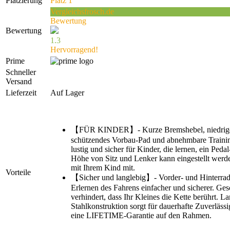
Platzierung
Platz 1
Vergleichsfrosch.de
Bewertung
Bewertung
1.3
Hervorragend!
Prime
Schneller
Versand
Lieferzeit
Auf Lager
【FÜR KINDER】- Kurze Bremshebel, niedrige
schützendes Vorbau-Pad und abnehmbare Traini
lustig und sicher für Kinder, die lernen, ein Peda
Höhe von Sitz und Lenker kann eingestellt werd
mit Ihrem Kind mit.
Vorteile
【Sicher und langlebig】- Vorder- und Hinterra
Erlernen des Fahrens einfacher und sicherer. Ge
verhindert, dass Ihr Kleines die Kette berührt. L
Stahlkonstruktion sorgt für dauerhafte Zuverlässig
eine LIFETIME-Garantie auf den Rahmen.