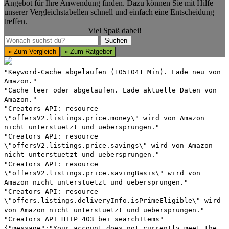
Angebot für Ihre Anwendung finden. Dazu können Sie mit Hilfe
unserer Vergleichstabellen schnell und einfach eine Entscheidung
treffen.
Viel Spaß dabei!
Suchen
Suchen
» Zum Vergleich
» Zum Ratgeber
"Keyword-Cache abgelaufen (1051041 Min). Lade neu von
Amazon."
"Cache leer oder abgelaufen. Lade aktuelle Daten von
Amazon."
"Creators API: resource
\"offersV2.listings.price.money\" wird von Amazon
nicht unterstuetzt und uebersprungen."
"Creators API: resource
\"offersV2.listings.price.savings\" wird von Amazon
nicht unterstuetzt und uebersprungen."
"Creators API: resource
\"offersV2.listings.price.savingBasis\" wird von
Amazon nicht unterstuetzt und uebersprungen."
"Creators API: resource
\"offers.listings.deliveryInfo.isPrimeEligible\" wird
von Amazon nicht unterstuetzt und uebersprungen."
"Creators API HTTP 403 bei searchItems"
{"message":"Your account does not currently meet the