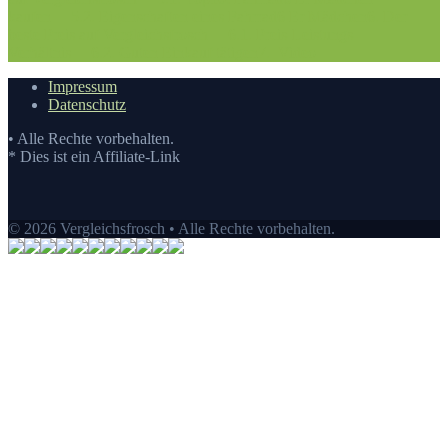
kaufen
5.2. Eigenschaften eines Fahrrad6 Er Mädchen
6. Der
beste Preis auf Vergleichsfrosch
6.1. Preis-Leistungs-
Verhältnis
6.2. Guten Einkauf tätigen
7.
Video
Impressum
Datenschutz
• Alle Rechte vorbehalten.
* Dies ist ein Affiliate-Link
© 2026 Vergleichsfrosch • Alle Rechte vorbehalten.