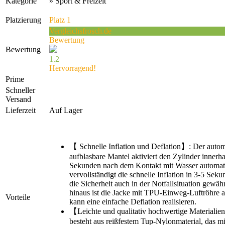
Kategorie
» Sport & Freizeit
Platzierung
Platz 1
Vergleichsfrosch.de
Bewertung
Bewertung
1.2
Hervorragend!
Prime
Schneller
Versand
Lieferzeit
Auf Lager
【 Schnelle Inflation und Deflation】: Der autom
aufblasbare Mantel aktiviert den Zylinder innerh
Sekunden nach dem Kontakt mit Wasser automat
vervollständigt die schnelle Inflation in 3-5 Sek
die Sicherheit auch in der Notfallsituation gewäh
hinaus ist die Jacke mit TPU-Einweg-Luftröhre a
Vorteile
kann eine einfache Deflation realisieren.
【Leichte und qualitativ hochwertige Materialie
besteht aus reißfestem Tup-Nylonmaterial, das m