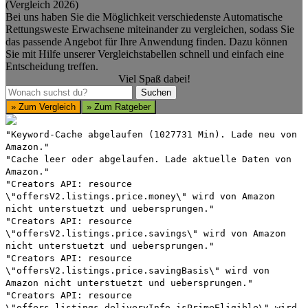
(Vergleich 2026)
Bei uns haben Sie die Möglichkeit verschiedenste Automatische
Rettungsweste Erwachsene miteinander zu vergleichen, sodass Sie
das passende Angebot für Ihre Anwendung finden. Dazu können
Sie mit Hilfe unserer Vergleichstabellen schnell und einfach eine
Entscheidung treffen.
Viel Spaß dabei!
Suchen
Suchen
» Zum Vergleich
» Zum Ratgeber
"Keyword-Cache abgelaufen (1027731 Min). Lade neu von
Amazon."
"Cache leer oder abgelaufen. Lade aktuelle Daten von
Amazon."
"Creators API: resource
\"offersV2.listings.price.money\" wird von Amazon
nicht unterstuetzt und uebersprungen."
"Creators API: resource
\"offersV2.listings.price.savings\" wird von Amazon
nicht unterstuetzt und uebersprungen."
"Creators API: resource
\"offersV2.listings.price.savingBasis\" wird von
Amazon nicht unterstuetzt und uebersprungen."
"Creators API: resource
\"offers.listings.deliveryInfo.isPrimeEligible\" wird