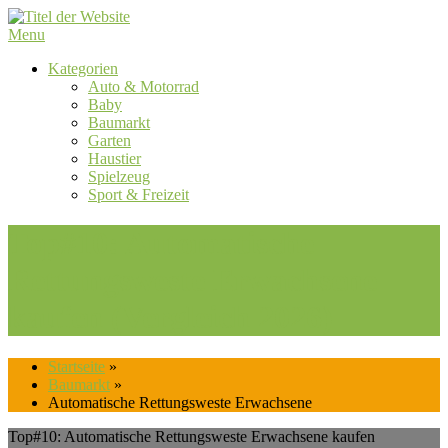
Skip
to
Menu
content
Kategorien
Auto & Motorrad
Baby
Baumarkt
Garten
Haustier
Spielzeug
Sport & Freizeit
Top#10: Automatische
Rettungsweste Erwachsene
kaufen (Vergleich 2026)
Startseite
»
Baumarkt
»
Automatische Rettungsweste Erwachsene
Top#10: Automatische Rettungsweste Erwachsene kaufen