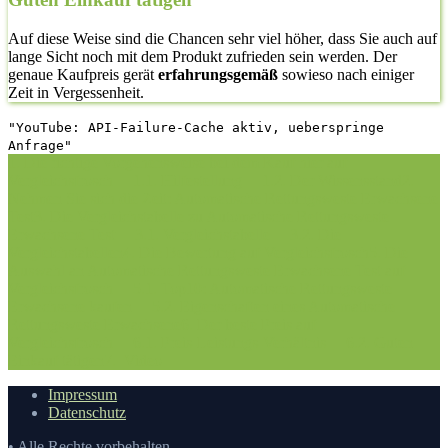
Auf diese Weise sind die Chancen sehr viel höher, dass Sie auch auf
lange Sicht noch mit dem Produkt zufrieden sein werden. Der
genaue Kaufpreis gerät
erfahrungsgemäß
sowieso nach einiger
Zeit in Vergessenheit.
"YouTube: API-Failure-Cache aktiv, ueberspringe
Anfrage"
1. Die richtige Vorgehensweise bei dem Kauf hier auf
Vergleichsfrosch
1.1. Hilfestellung
1.2. Der Wissensstand
2.
Nehmen Sie sich die Zeit: Automatische Rettungsweste Erwachsene
Test
3. Die Vergleichstabelle zu Automatische Rettungsweste
Erwachsene Test
3.1. Vergleichstabelle
3.2. Die
Vergleichstabellen
4. Die Bewertung auf Vergleichsfrosch
5. Die
Auswahl an Automatische Rettungsweste Erwachsene Test auf
Vergleichsfrosch
5.1. Top10: Automatische Rettungsweste
Erwachsene kaufen
5.2. Eigenschaften eines Automatische
Rettungsweste Erwachsene
6. Der beste Preis auf
Vergleichsfrosch
6.1. Preis-Leistungs-Verhältnis
6.2. Guten
Einkauf tätigen
7.
Video
Impressum
Datenschutz
• Alle Rechte vorbehalten.