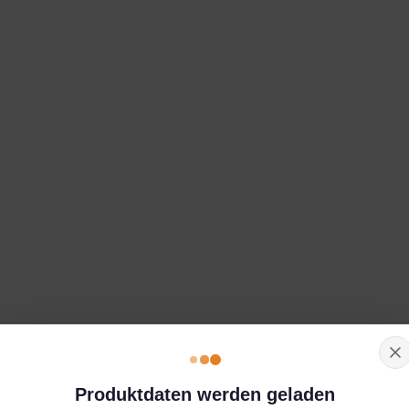
Produktdaten werden geladen