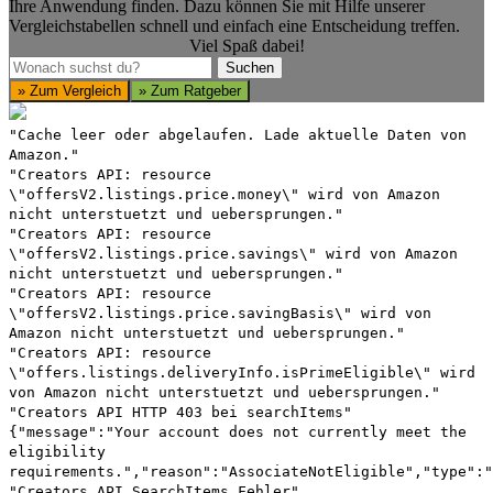
Ihre Anwendung finden. Dazu können Sie mit Hilfe unserer
Vergleichstabellen schnell und einfach eine Entscheidung treffen.
Viel Spaß dabei!
Suchen
Suchen
» Zum Vergleich
» Zum Ratgeber
"Cache leer oder abgelaufen. Lade aktuelle Daten von
Amazon."
"Creators API: resource
\"offersV2.listings.price.money\" wird von Amazon
nicht unterstuetzt und uebersprungen."
"Creators API: resource
\"offersV2.listings.price.savings\" wird von Amazon
nicht unterstuetzt und uebersprungen."
"Creators API: resource
\"offersV2.listings.price.savingBasis\" wird von
Amazon nicht unterstuetzt und uebersprungen."
"Creators API: resource
\"offers.listings.deliveryInfo.isPrimeEligible\" wird
von Amazon nicht unterstuetzt und uebersprungen."
"Creators API HTTP 403 bei searchItems"
{"message":"Your account does not currently meet the
eligibility
requirements.","reason":"AssociateNotEligible","type":"
"Creators API SearchItems Fehler"