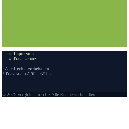
Vergleichsfrosch
1.1. Hilfestellung
1.2. Der Wissensstand
2.
Nehmen Sie sich die Zeit: Isolierfolie Auto Test
3. Die
Vergleichstabelle zu Isolierfolie Auto Test
3.1.
Vergleichstabelle
3.2. Die Vergleichstabellen
4. Die Bewertung
auf Vergleichsfrosch
5. Die Auswahl an Isolierfolie Auto Test auf
Vergleichsfrosch
5.1. Top10: Isolierfolie Auto kaufen
5.2.
Eigenschaften eines Isolierfolie Auto
6. Der beste Preis auf
Vergleichsfrosch
6.1. Preis-Leistungs-Verhältnis
6.2. Guten
Einkauf tätigen
7.
Video
Impressum
Datenschutz
• Alle Rechte vorbehalten.
* Dies ist ein Affiliate-Link
© 2026 Vergleichsfrosch • Alle Rechte vorbehalten.