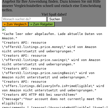
Angebot für Ihre Anwendung finden. Dazu können Sie mit Hilfe
unserer Vergleichstabellen schnell und einfach eine Entscheidung
treffen.
Viel Spaß dabei!
Suchen
Suchen
» Zum Vergleich
» Zum Ratgeber
"Cache leer oder abgelaufen. Lade aktuelle Daten von
Amazon."
"Creators API: resource
\"offersV2.listings.price.money\" wird von Amazon
nicht unterstuetzt und uebersprungen."
"Creators API: resource
\"offersV2.listings.price.savings\" wird von Amazon
nicht unterstuetzt und uebersprungen."
"Creators API: resource
\"offersV2.listings.price.savingBasis\" wird von
Amazon nicht unterstuetzt und uebersprungen."
"Creators API: resource
\"offers.listings.deliveryInfo.isPrimeEligible\" wird
von Amazon nicht unterstuetzt und uebersprungen."
"Creators API HTTP 403 bei searchItems"
{"message":"Your account does not currently meet the
eligibility
requirements.","reason":"AssociateNotEligible","type":"