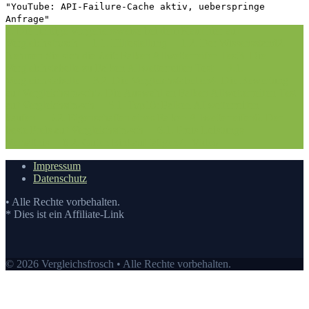
"YouTube: API-Failure-Cache aktiv, ueberspringe
Anfrage"
1. Die richtige Vorgehensweise bei dem Kauf hier auf
Vergleichsfrosch
1.1. Hilfestellung
1.2. Der Wissensstand
2.
Nehmen Sie sich die Zeit: Falken Allwetterreifen Test
3. Die
Vergleichstabelle zu Falken Allwetterreifen Test
3.1.
Vergleichstabelle
3.2. Die Vergleichstabellen
4. Die Bewertung
auf Vergleichsfrosch
5. Die Auswahl an Falken Allwetterreifen Test
auf Vergleichsfrosch
5.1. Top10: Falken Allwetterreifen
kaufen
5.2. Eigenschaften eines Falken Allwetterreifen
6. Der
beste Preis auf Vergleichsfrosch
6.1. Preis-Leistungs-
Verhältnis
6.2. Guten Einkauf tätigen
7.
Video
Impressum
Datenschutz
• Alle Rechte vorbehalten.
* Dies ist ein Affiliate-Link
© 2026 Vergleichsfrosch • Alle Rechte vorbehalten.