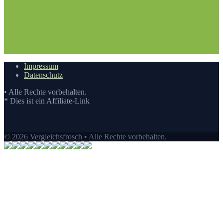
Vergleichstabelle
3.2. Die Vergleichstabellen
4. Die Bewertung
auf Vergleichsfrosch
5. Die Auswahl an Dampfgarer Philips Zubehör
Test auf Vergleichsfrosch
5.1. Top10: Dampfgarer Philips
Zubehör kaufen
5.2. Eigenschaften eines Dampfgarer Philips
Zubehör
6. Der beste Preis auf Vergleichsfrosch
6.1. Preis-
Leistungs-Verhältnis
6.2. Guten Einkauf tätigen
7.
Video
Impressum
Datenschutz
• Alle Rechte vorbehalten.
* Dies ist ein Affiliate-Link
© 2026 Vergleichsfrosch • Alle Rechte vorbehalten.