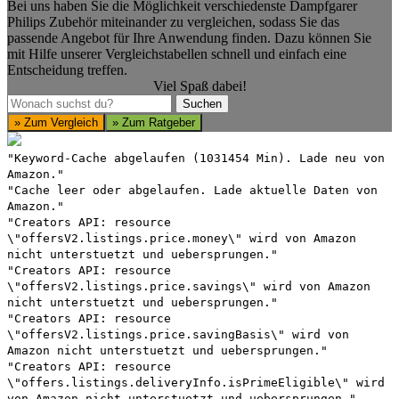
Bei uns haben Sie die Möglichkeit verschiedenste Dampfgarer
Philips Zubehör miteinander zu vergleichen, sodass Sie das
passende Angebot für Ihre Anwendung finden. Dazu können Sie
mit Hilfe unserer Vergleichstabellen schnell und einfach eine
Entscheidung treffen.
Viel Spaß dabei!
Suchen
Suchen
» Zum Vergleich
» Zum Ratgeber
"Keyword-Cache abgelaufen (1031454 Min). Lade neu von
Amazon."
"Cache leer oder abgelaufen. Lade aktuelle Daten von
Amazon."
"Creators API: resource
\"offersV2.listings.price.money\" wird von Amazon
nicht unterstuetzt und uebersprungen."
"Creators API: resource
\"offersV2.listings.price.savings\" wird von Amazon
nicht unterstuetzt und uebersprungen."
"Creators API: resource
\"offersV2.listings.price.savingBasis\" wird von
Amazon nicht unterstuetzt und uebersprungen."
"Creators API: resource
\"offers.listings.deliveryInfo.isPrimeEligible\" wird
von Amazon nicht unterstuetzt und uebersprungen."