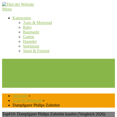
Skip
to
Menu
content
Kategorien
Auto & Motorrad
Baby
Baumarkt
Garten
Haustier
Spielzeug
Sport & Freizeit
Top#10: Dampfgarer Philips
Zubehör kaufen (Vergleich
2026)
Startseite
»
Auto & Motorrad
»
Dampfgarer Philips Zubehör
Top#10: Dampfgarer Philips Zubehör kaufen (Vergleich 2026)