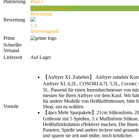
Platzierung
Platz 1
Vergleichsfrosch.de
Bewertung
Bewertung
1.3
Hervorragend!
Prime
Schneller
Versand
Lieferzeit
Auf Lager
【Airfryer XL Zubehör】 Airfryer zubehör Kompa
Airfryer XL 6,2L, COSORI 4,7L 5,5L, Ceco
5L. Passend für einen Innendurchmesser von min
messen Sie Ihren Airfryer vor dem Kauf. Wir ha
für andere Modelle von Heißluftfritteusen, bitte
Vorteile
Shop, um zu wählen.
【4pcs Mehr Sparpakete】21cm Silikonform, 20
Grillroste mit 5 Spießen, 5 x Muffinform Silikon
Heißluftzirkulation effektiver machen, Die Ihnen h
Pasteten, Spieße und andere leckere und gesunde
und sparen sie zeit und mühe, noch köstlicher.