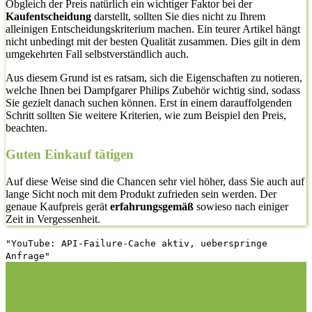
Obgleich der Preis natürlich ein wichtiger Faktor bei der
Kaufentscheidung
darstellt, sollten Sie dies nicht zu Ihrem
alleinigen Entscheidungskriterium machen. Ein teurer Artikel hängt
nicht unbedingt mit der besten Qualität zusammen. Dies gilt in dem
umgekehrten Fall selbstverständlich auch.
Aus diesem Grund ist es ratsam, sich die Eigenschaften zu notieren,
welche Ihnen bei Dampfgarer Philips Zubehör wichtig sind, sodass
Sie gezielt danach suchen können. Erst in einem darauffolgenden
Schritt sollten Sie weitere Kriterien, wie zum Beispiel den Preis,
beachten.
Guten Einkauf tätigen
Auf diese Weise sind die Chancen sehr viel höher, dass Sie auch auf
lange Sicht noch mit dem Produkt zufrieden sein werden. Der
genaue Kaufpreis gerät
erfahrungsgemäß
sowieso nach einiger
Zeit in Vergessenheit.
"YouTube: API-Failure-Cache aktiv, ueberspringe
Anfrage"
1. Die richtige Vorgehensweise bei dem Kauf hier auf
Vergleichsfrosch
1.1. Hilfestellung
1.2. Der Wissensstand
2.
Nehmen Sie sich die Zeit: Dampfgarer Philips Zubehör Test
3. Die
Vergleichstabelle zu Dampfgarer Philips Zubehör Test
3.1.