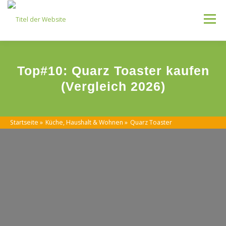
Skip
to
Menu
content
Kategorien
Top#10: Quarz Toaster kaufen
(Vergleich 2026)
Startseite
»
Küche, Haushalt & Wohnen
»
Quarz Toaster