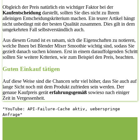
Obgleich der Preis natürlich ein wichtiger Faktor bei der
Kaufentscheidung
darstellt, sollten Sie dies nicht zu Ihrem
alleinigen Entscheidungskriterium machen. Ein teurer Artikel hängt
nicht unbedingt mit der besten Qualität zusammen. Dies gilt in dem
umgekehrten Fall selbstverständlich auch.
Aus diesem Grund ist es ratsam, sich die Eigenschaften zu notieren,
welche Ihnen bei Blender Mixer Smoothie wichtig sind, sodass Sie
gezielt danach suchen können. Erst in einem darauffolgenden Schritt
sollten Sie weitere Kriterien, wie zum Beispiel den Preis, beachten.
Guten Einkauf tätigen
Auf diese Weise sind die Chancen sehr viel höher, dass Sie auch auf
lange Sicht noch mit dem Produkt zufrieden sein werden. Der
genaue Kaufpreis gerät
erfahrungsgemäß
sowieso nach einiger
Zeit in Vergessenheit.
"YouTube: API-Failure-Cache aktiv, ueberspringe
Anfrage"
1. Die richtige Vorgehensweise bei dem Kauf hier auf
Vergleichsfrosch
1.1. Hilfestellung
1.2. Der Wissensstand
2.
Nehmen Sie sich die Zeit: Blender Mixer Smoothie Test
3. Die
Vergleichstabelle zu Blender Mixer Smoothie Test
3.1.