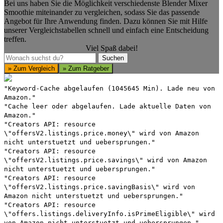
Bei uns haben Sie die Möglichkeit verschiedenste Blender Mixer
Smoothie miteinander zu vergleichen, sodass Sie das passende
Angebot für Ihre Anwendung finden. Dazu können Sie mit Hilfe
unserer Vergleichstabellen schnell und einfach eine Entscheidung
treffen.
Viel Spaß dabei!
Suchen
Suchen
» Zum Vergleich
» Zum Ratgeber
"Keyword-Cache abgelaufen (1045645 Min). Lade neu von
Amazon."
"Cache leer oder abgelaufen. Lade aktuelle Daten von
Amazon."
"Creators API: resource
\"offersV2.listings.price.money\" wird von Amazon
nicht unterstuetzt und uebersprungen."
"Creators API: resource
\"offersV2.listings.price.savings\" wird von Amazon
nicht unterstuetzt und uebersprungen."
"Creators API: resource
\"offersV2.listings.price.savingBasis\" wird von
Amazon nicht unterstuetzt und uebersprungen."
"Creators API: resource
\"offers.listings.deliveryInfo.isPrimeEligible\" wird
von Amazon nicht unterstuetzt und uebersprungen."