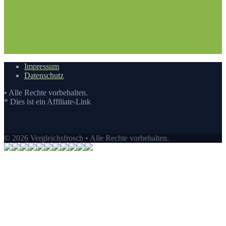
Vergleichstabelle
3.2. Die Vergleichstabellen
4. Die Bewertung
auf Vergleichsfrosch
5. Die Auswahl an Blender Mixer Smoothie
Test auf Vergleichsfrosch
5.1. Top10: Blender Mixer Smoothie
kaufen
5.2. Eigenschaften eines Blender Mixer Smoothie
6. Der
beste Preis auf Vergleichsfrosch
6.1. Preis-Leistungs-
Verhältnis
6.2. Guten Einkauf tätigen
7.
Video
Impressum
Datenschutz
• Alle Rechte vorbehalten.
* Dies ist ein Affiliate-Link
© 2026 Vergleichsfrosch • Alle Rechte vorbehalten.