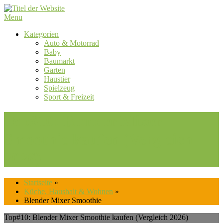
Skip
to
Menu
content
Kategorien
Auto & Motorrad
Baby
Baumarkt
Garten
Haustier
Spielzeug
Sport & Freizeit
Top#10: Blender Mixer
Smoothie kaufen (Vergleich
2026)
Startseite
»
Küche, Haushalt & Wohnen
»
Blender Mixer Smoothie
Top#10: Blender Mixer Smoothie kaufen (Vergleich 2026)