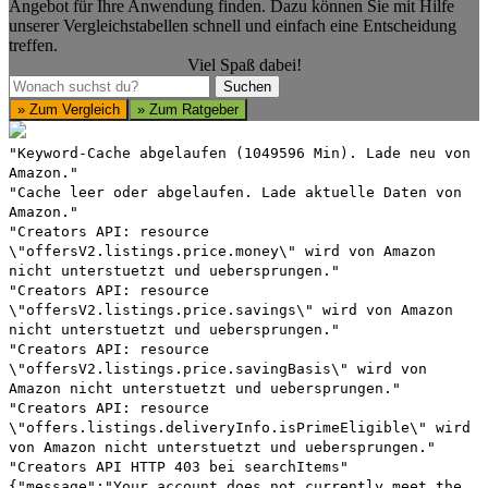
Angebot für Ihre Anwendung finden. Dazu können Sie mit Hilfe
unserer Vergleichstabellen schnell und einfach eine Entscheidung
treffen.
Viel Spaß dabei!
Suchen
Suchen
» Zum Vergleich
» Zum Ratgeber
"Keyword-Cache abgelaufen (1049596 Min). Lade neu von
Amazon."
"Cache leer oder abgelaufen. Lade aktuelle Daten von
Amazon."
"Creators API: resource
\"offersV2.listings.price.money\" wird von Amazon
nicht unterstuetzt und uebersprungen."
"Creators API: resource
\"offersV2.listings.price.savings\" wird von Amazon
nicht unterstuetzt und uebersprungen."
"Creators API: resource
\"offersV2.listings.price.savingBasis\" wird von
Amazon nicht unterstuetzt und uebersprungen."
"Creators API: resource
\"offers.listings.deliveryInfo.isPrimeEligible\" wird
von Amazon nicht unterstuetzt und uebersprungen."
"Creators API HTTP 403 bei searchItems"
{"message":"Your account does not currently meet the