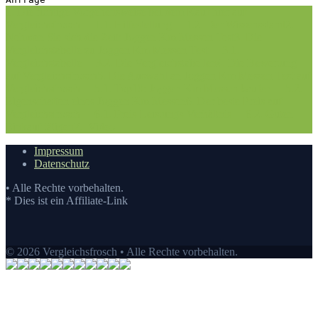
1. Die richtige Vorgehensweise bei dem Kauf hier auf
Vergleichsfrosch
1.1. Hilfestellung
1.2. Der Wissensstand
2.
Nehmen Sie sich die Zeit: Joggen Km Messen Test
3. Die
Vergleichstabelle zu Joggen Km Messen Test
3.1.
Vergleichstabelle
3.2. Die Vergleichstabellen
4. Die Bewertung
auf Vergleichsfrosch
5. Die Auswahl an Joggen Km Messen Test auf
Vergleichsfrosch
5.1. Top10: Joggen Km Messen kaufen
5.2.
Eigenschaften eines Joggen Km Messen
6. Der beste Preis auf
Vergleichsfrosch
6.1. Preis-Leistungs-Verhältnis
6.2. Guten
Einkauf tätigen
7.
Video
Impressum
Datenschutz
• Alle Rechte vorbehalten.
* Dies ist ein Affiliate-Link
© 2026 Vergleichsfrosch • Alle Rechte vorbehalten.