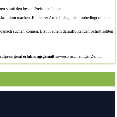
en somit den besten Preis anzubieten.
gskriterium machen. Ein teurer Artikel hängt nicht unbedingt mit der
 danach suchen können. Erst in einem darauffolgenden Schritt sollten
aufpreis gerät
erfahrungsgemäß
sowieso nach einiger Zeit in
 Zeit: Magnetbohrmaschinen Test
3. Die Vergleichstabelle zu
Magnetbohrmaschinen Test auf Vergleichsfrosch
5.1. Top10:
ngs-Verhältnis
6.2. Guten Einkauf tätigen
7.
Video