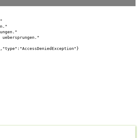
"
n."
ungen."
 uebersprungen."
,"type":"AccessDeniedException"}