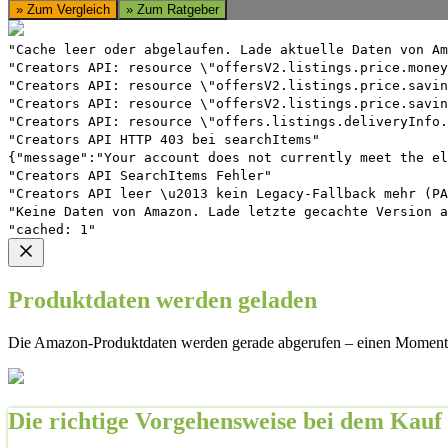
» Zum Vergleich
» Zum Ratgeber
"Cache leer oder abgelaufen. Lade aktuelle Daten von Am
"Creators API: resource \"offersV2.listings.price.money
"Creators API: resource \"offersV2.listings.price.savin
"Creators API: resource \"offersV2.listings.price.savin
"Creators API: resource \"offers.listings.deliveryInfo.
"Creators API HTTP 403 bei searchItems"
{"message":"Your account does not currently meet the el
"Creators API SearchItems Fehler"
"Creators API leer \u2013 kein Legacy-Fallback mehr (PA
"Keine Daten von Amazon. Lade letzte gecachte Version a
"cached: 1"
Produktdaten werden geladen
Die Amazon-Produktdaten werden gerade abgerufen – einen Moment 
Die richtige Vorgehensweise bei dem Kauf 