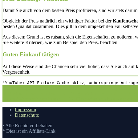
Damit Sie auch von dem besten Preis profitieren, sind wir stets daru
Obgleich der Preis natürlich ein wichtiger Faktor bei der
Kaufentsch
besten Qualität zusammen. Dies gilt in dem umgekehrten Fall selbstve
Aus diesem Grund ist es ratsam, sich die Eigenschaften zu notieren, 
Sie weitere Kriterien, wie zum Beispiel den Preis, beachten.
Guten Einkauf tätigen
Auf diese Weise sind die Chancen sehr viel höher, dass Sie auch auf
Vergessenheit.
"YouTube: API-Failure-Cache aktiv, ueberspringe Anfrage
1. Die richtige Vorgehensweise bei dem Kauf hier auf Vergleichsfros
Magnetbohrmaschinen Test
3.1. Vergleichstabelle
3.2. Die Vergl
Magnetbohrmaschinen kaufen
5.2. Eigenschaften eines Magnetbo
Impressum
Datenschutz
• Alle Rechte vorbehalten.
* Dies ist ein Affiliate-Link