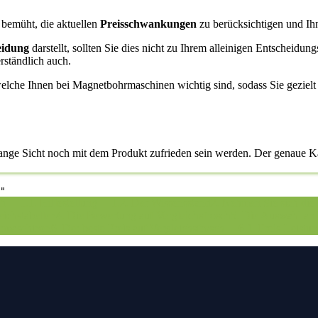
m bemüht, die aktuellen
Preisschwankungen
zu berücksichtigen und Ihn
eidung
darstellt, sollten Sie dies nicht zu Ihrem alleinigen Entscheidun
rständlich auch.
welche Ihnen bei Magnetbohrmaschinen wichtig sind, sodass Sie gezielt
 lange Sicht noch mit dem Produkt zufrieden sein werden. Der genaue K
"
ch
1.1. Hilfestellung
1.2. Der Wissensstand
2. Nehmen Sie sich die
eichstabellen
4. Die Bewertung auf Vergleichsfrosch
5. Die Auswahl an 
hrmaschinen
6. Der beste Preis auf Vergleichsfrosch
6.1. Preis-Leistu